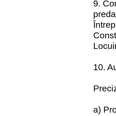
9. Co
predar
Între
Const
Locuin
10. Au
Preci
a) Pro