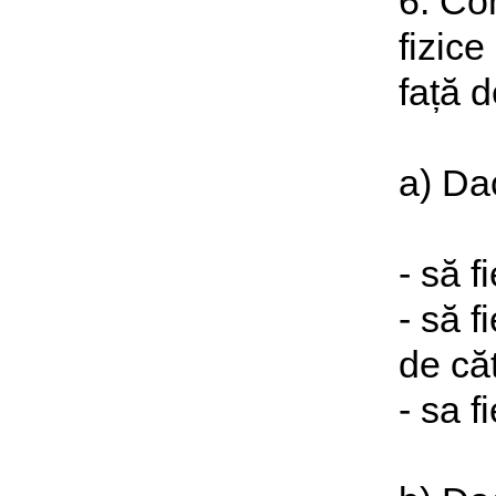
6. Con
fizice
față d
a) Da
- să f
- să f
de că
- sa f