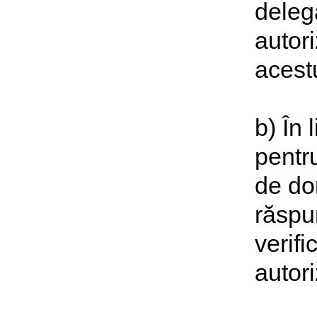
delega
autori
acest
b) În 
pentru
de do
răspun
verifi
autori