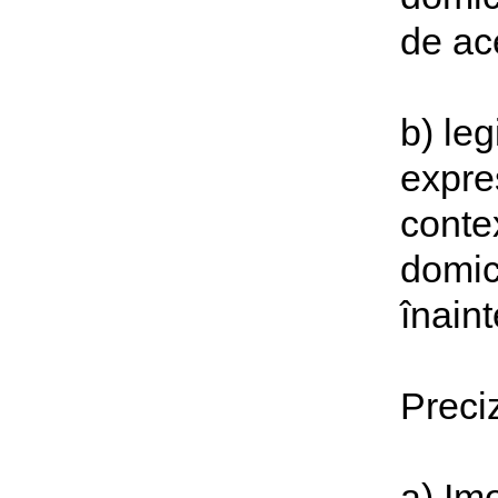
de ac
b) le
expres
conte
domici
înaint
Preci
a) Imo