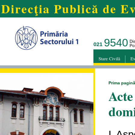
Direcţia Publică de Ev
9540
Di
021
Pol
Stare Civilă
Ev
Prima pagin
Acte
domi
I. As