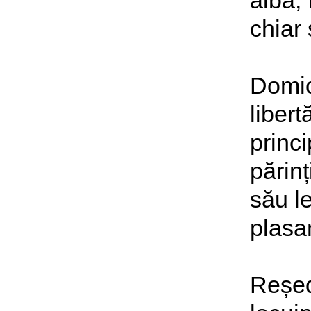
aibă, 
chiar 
Domici
libert
princi
părinț
său le
plasa
Reșed