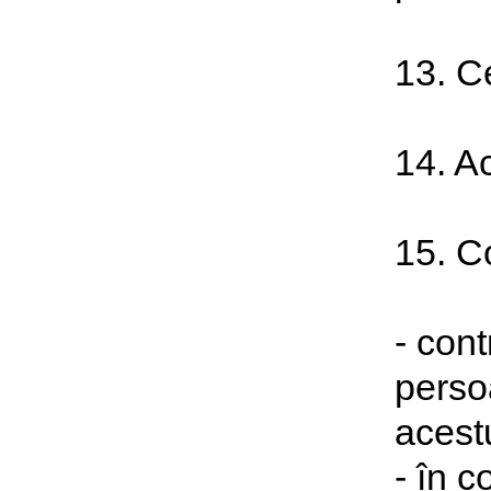
13. Ce
14. Ac
15. Co
- cont
persoa
acest
- în c