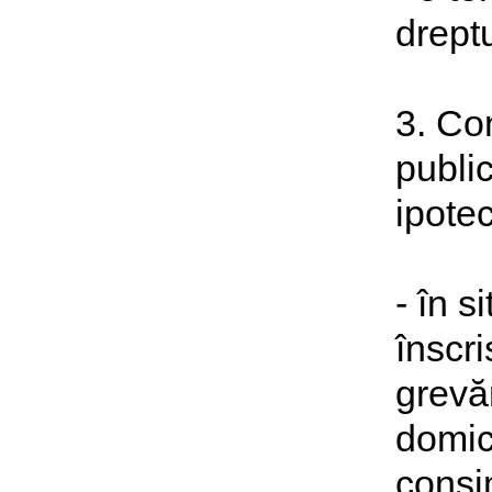
dreptu
3. Co
public
ipote
- în 
înscri
grevăr
domici
consim