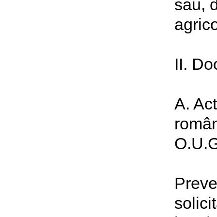
sau, 
agrico
II. D
A. Act
română
O.U.G
Preve
solici