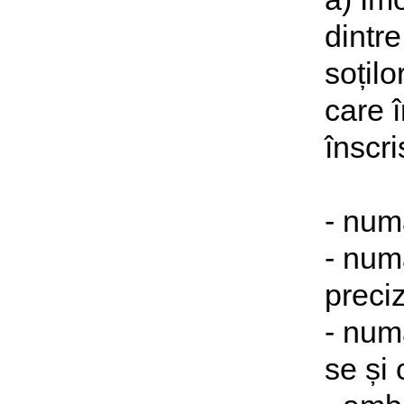
dintre
soțilo
care 
înscri
- numa
- numa
preci
- num
se și 