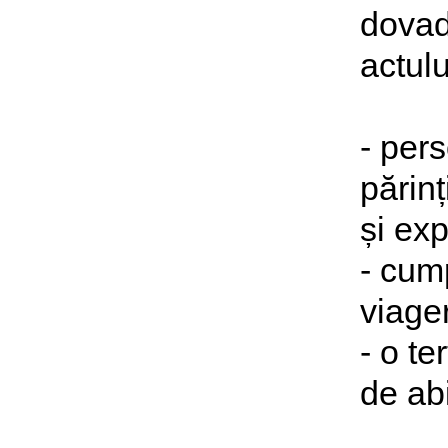
dovada
actulu
- pers
părinț
și ex
- cum
viage
- o t
de abi