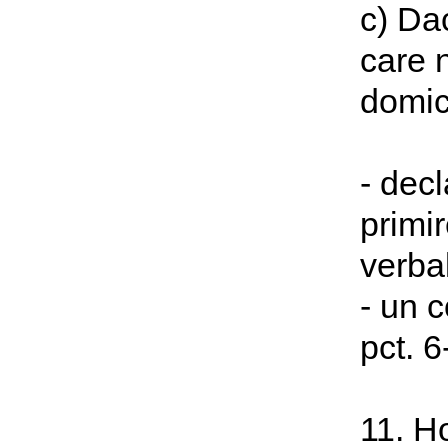
c) Dac
care 
domic
- decl
primir
verba
- un c
pct. 6
11. H