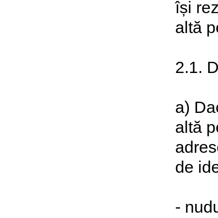
își re
altă p
2.1. D
a) Da
altă 
adrese
de ide
- nud