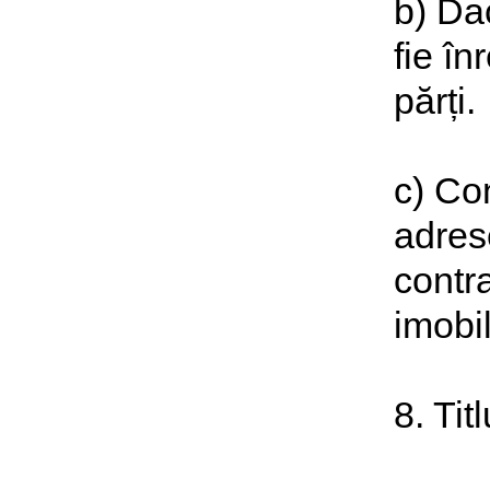
b) Dac
fie în
părți.
c) Co
adres
contr
imobi
8. Tit