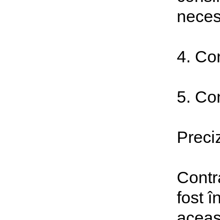
neces
4. Con
5. Con
Preci
Contra
fost î
aceas