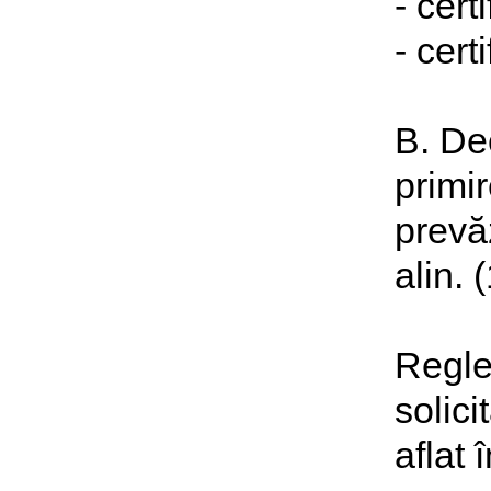
- cert
- cert
B. Dec
primir
prevăz
alin. 
Regle
solici
aflat 