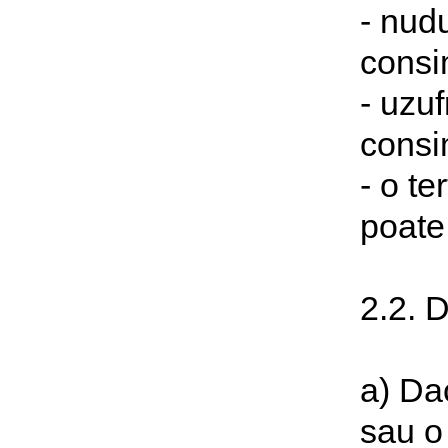
- nudu
consi
- uzuf
consi
- o t
poate 
2.2. D
a) Da
sau o 