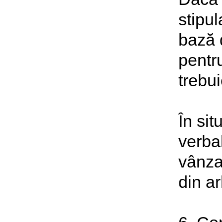
stipu
bază 
pentr
trebui
În sit
verbal
vânza
din ar