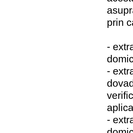
asupra
prin c
- extr
domici
- extr
dovad
verifi
aplica
- extr
domici