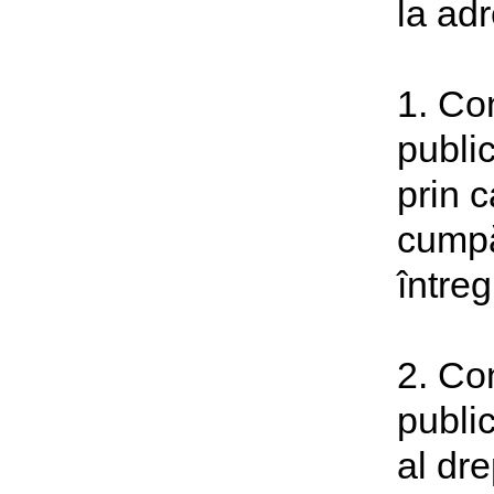
la adr
1. Co
public
prin c
cumpă
întreg
2. Co
publi
al dre