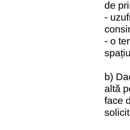
de pri
- uzuf
consi
- o t
spațiu
b) Da
altă p
face d
solici