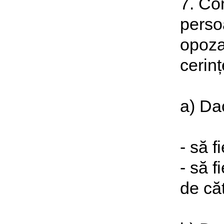
7. Con
persoa
opoza
cerinț
a) Da
- să f
- să f
de că