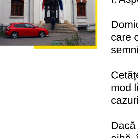
Domici
care o
semnif
Cetățe
mod li
cazur
Dacă 