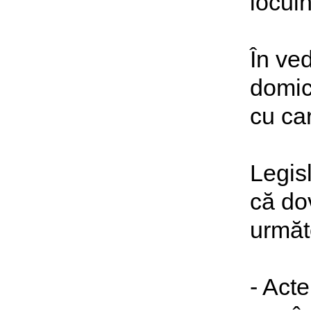
locui
În ved
domic
cu ca
Legis
că do
următ
- Acte