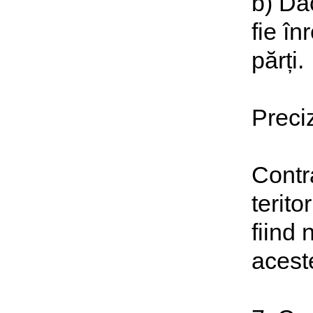
b) Dac
fie în
părți.
Preci
Contra
terito
fiind 
acest