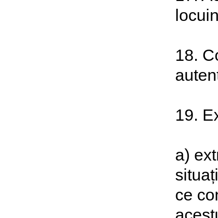
locuin
18. Co
autent
19. E
a) ex
situaț
ce con
acestu