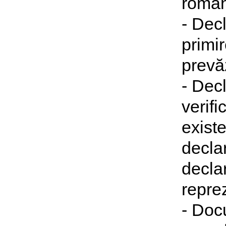
română
- Decl
primir
prevăz
- Decl
verifi
existe
declar
decla
reprez
- Docu