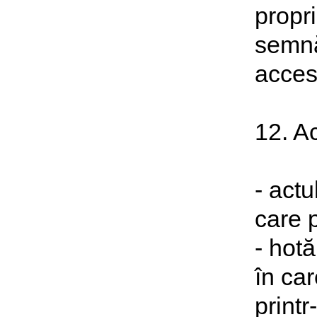
propr
semnă
accesi
12. A
- actu
care p
- hotă
în car
printr