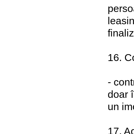
perso
leasi
finali
16. Co
- con
doar î
un imo
17. Ac