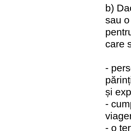
b) Da
sau o 
pentru
care s
- pers
părinț
și ex
- cum
viage
- o t