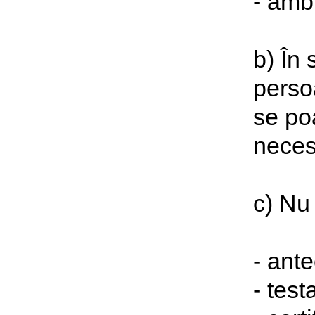
- ambi
b) În 
persoa
se poa
necesa
c) Nu
- ant
- tes