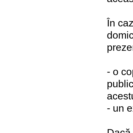
În ca
domici
preze
- o co
public
acest
- un e
Dacă 